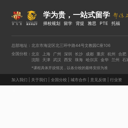
学为贵，一站式留学
择校规划
留学
背提
雅思
PTE
托福
总部地址：北京市海淀区北三环中路44号文教园C座106
全国分校：
北京
上海
广州
深圳
长沙
成都
重庆
杭州
合肥
沈阳
天津
武汉
西安
珠海
哈尔滨
金华
兰州
石
*课程具体开设情况，以各分校的最终安排为准
加入我们
|
关于我们
|
全国分校
|
城市合作
|
意见反馈
|
行业资
讯