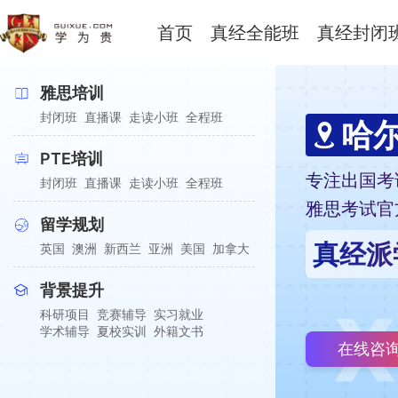
首页
真经全能班
真经封闭
雅思培训
封闭班
直播课
走读小班
全程班
哈
PTE培训
专注出国考
封闭班
直播课
走读小班
全程班
雅思考试官
留学规划
真经派
英国
澳洲
新西兰
亚洲
美国
加拿大
背景提升
科研项目
竞赛辅导
实习就业
学术辅导
夏校实训
外籍文书
在线咨