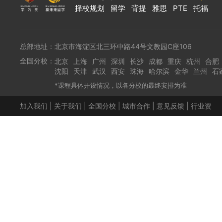
择校规划
留学
背提
雅思
PTE
托福
总部地址：北京市海淀区北三环中路44号文教园C座106
全国分校：
北京
上海
广州
深圳
长沙
成都
重庆
杭州
合肥
沈阳
天津
武汉
西安
珠海
哈尔滨
金华
兰州
石
*课程具体开设情况，以各分校的最终安排为准
加入我们
|
关于我们
|
全国分校
|
城市合作
|
意见反馈
|
行业资
讯