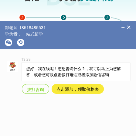
9-10月初
10-12月初
10月至
进行DSE报考
填报Jupas志愿
次年1月3日截
止
提交OEA(比赛/
活动经验/证书/)
3月
次年2月
12月8日至
英文口语考
派发准考证
次年5月29日
SLP文书递交
以及修改志愿
4月
1-7月
7月16日
笔试
不定时可能会有
DSE出分
香港学校的面试