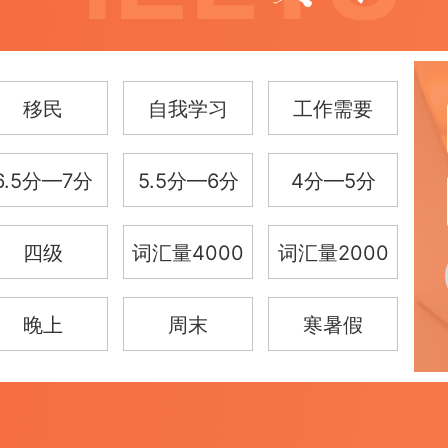
移民
自我学习
工作需要
6.5分—7分
5.5分—6分
4分—5分
四级
词汇量4000
词汇量2000
晚上
周末
寒暑假